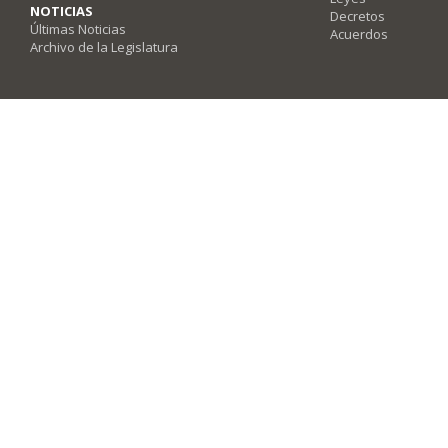
NOTICIAS
Decretos
Últimas Noticias
Acuerdos
Archivo de la Legislatura
Poder Legislativo del Estado de Querétaro - Av. Fray Luis de León #2920, Co