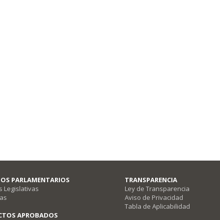
CIOS PARLAMENTARIOS
TRANSPARENCIA
 Legislativas
Ley de Transparencia
vas
Aviso de Privacidad
Tabla de Aplicabilidad
CTOS APROBADOS