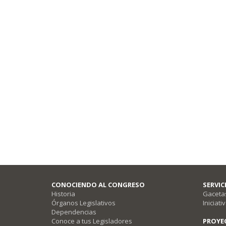
CONOCIENDO AL CONGRESO
SERVI
Historia
Gacetas
Órganos Legislativos
Iniciati
Dependencias
Conoce a tus Legisladores
PROYE