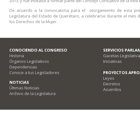
2013; y fue invitada a formar parte del Consejo Consultivo de la Red 
De acuerdo a la convocatoria para el otorgamiento de esta pre
Legislatura del Estado de Querétaro, a celebrarse durante el mes d
los Derechos de la Mujer.
CONOCIENDO AL CONGRESO
SERVICIOS PARLA
Historia
Gacetas Legislativ
Órganos Legislativos
Iniciativas
Dependencias
Conoce a tus Legisladores
PROYECTOS APR
Leyes
NOTICIAS
Decretos
Últimas Noticias
Acuerdos
Archivo de la Legislatura
Poder Legislativo del Estado de Querétaro - Av. Fray Luis de León #2920, Co