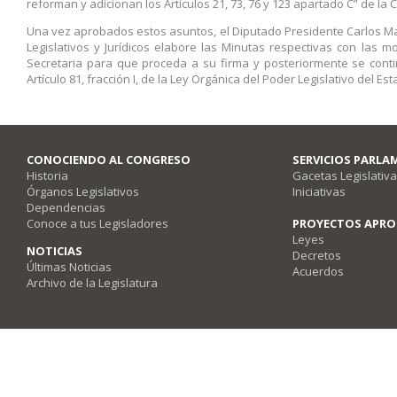
reforman y adicionan los Artículos 21, 73, 76 y 123 apartado C” de la
Una vez aprobados estos asuntos, el Diputado Presidente Carlos Man
Legislativos y Jurídicos elabore las Minutas respectivas con las 
Secretaria para que proceda a su firma y posteriormente se contin
Artículo 81, fracción I, de la Ley Orgánica del Poder Legislativo del E
CONOCIENDO AL CONGRESO
SERVICIOS PARLA
Historia
Gacetas Legislativ
Órganos Legislativos
Iniciativas
Dependencias
Conoce a tus Legisladores
PROYECTOS APR
Leyes
NOTICIAS
Decretos
Últimas Noticias
Acuerdos
Archivo de la Legislatura
Poder Legislativo del Estado de Querétaro - Av. Fray Luis de León #2920, Co