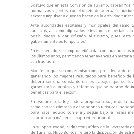
Sostuvo que en esta Comisión de Turismo, habrán “de i
normativos vigentes, con el objeto de adecuar o adicion
sector e impulsar a quienes hacen de la actividad turísti
Ante autoridades estatales y municipales del ramo t
turísticas, así como diputados e invitados especiales, 
posibilidades a dar difusión al turismo, pues este 
gubernamentales temporales”.
En ese sentido, se comprometió a dar continuidad a los t
los últimos años, permitiendo tener avances en materia 
con tradición.
Manifestó que su compromiso como presidenta de esta 
generando los mejores resultados para beneficio de lo
deberá ser una constante en los trabajos que se llev
garantizará el análisis y reformas que se habrán de i
benéficas para el sector”.
En ese ánimo, la legisladora propuso trabajar de la ma
como con las cámaras y asociaciones turísticas, hacien
para hacer equipo con ella y seguir bajo la misma m
colocarlo aun más en el mapa internacional.
En su oportunidad, el director jurídico de la Secretaría
de Turismo, Hugo Burgos, reiteró la disposición de est