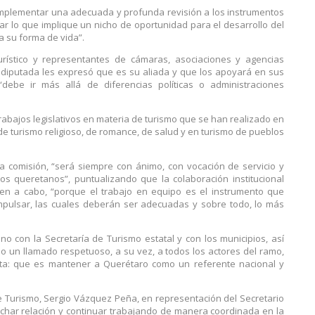
mplementar una adecuada y profunda revisión a los instrumentos
ar lo que implique un nicho de oportunidad para el desarrollo del
ca su forma de vida”.
urístico y representantes de cámaras, asociaciones y agencias
la diputada les expresó que es su aliada y que los apoyará en sus
“debe ir más allá de diferencias políticas o administraciones
rabajos legislativos en materia de turismo que se han realizado en
de turismo religioso, de romance, de salud y en turismo de pueblos
comisión, “será siempre con ánimo, con vocación de servicio y
s queretanos”, puntualizando que la colaboración institucional
en a cabo, “porque el trabajo en equipo es el instrumento que
mpulsar, las cuales deberán ser adecuadas y sobre todo, lo más
no con la Secretaría de Turismo estatal y con los municipios, así
do un llamado respetuoso, a su vez, a todos los actores del ramo,
eta: que es mantener a Querétaro como un referente nacional y
 de Turismo, Sergio Vázquez Peña, en representación del Secretario
rechar relación y continuar trabajando de manera coordinada en la