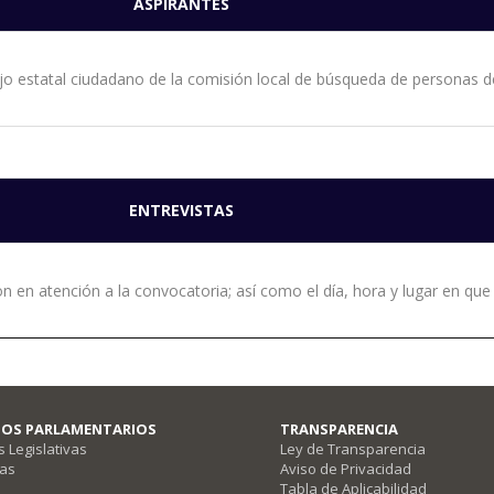
ASPIRANTES
ejo estatal ciudadano de la comisión local de búsqueda de personas 
ENTREVISTAS
 en atención a la convocatoria; así como el día, hora y lugar en que 
CIOS PARLAMENTARIOS
TRANSPARENCIA
 Legislativas
Ley de Transparencia
vas
Aviso de Privacidad
Tabla de Aplicabilidad