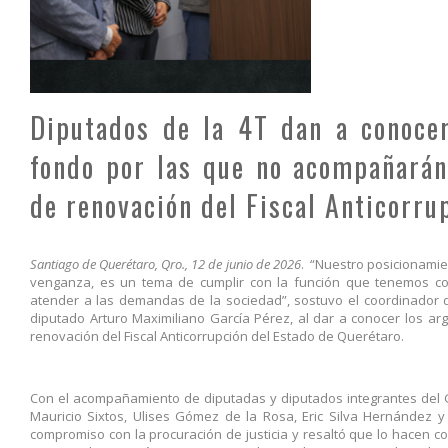
Diputados de la 4T dan a conocer
fondo por las que no acompañarán
de renovación del Fiscal Anticorru
Santiago de Querétaro, Qro., 12 de junio de 2026
. “Nuestro posicionamie
venganza, es un tema de cumplir con la función que tenemos co
atender a las demandas de la sociedad”, sostuvo el coordinador de
diputado Arturo Maximiliano García Pérez, al dar a conocer los 
renovación del Fiscal Anticorrupción del Estado de Querétaro.
Con el acompañamiento de diputadas y diputados integrantes del
Mauricio Sixtos, Ulises Gómez de la Rosa, Eric Silva Hernández 
compromiso con la procuración de justicia y resaltó que lo hacen 