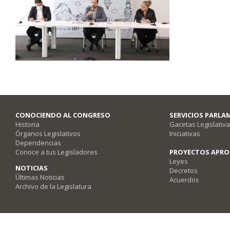
CONOCIENDO AL CONGRESO
SERVICIOS PARLA
Historia
Gacetas Legislativ
Órganos Legislativos
Iniciativas
Dependencias
Conoce a tus Legisladores
PROYECTOS APR
Leyes
NOTICIAS
Decretos
Últimas Noticias
Acuerdos
Archivo de la Legislatura
Poder Legislativo del Estado de Querétaro - Av. Fray Luis de León #2920, Co