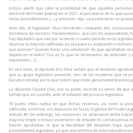
Incluso alertó que cabe la posibilidad de que aquellas persona
electoral del Poder Judicial en el 2027, al percatarse de lo que suc
iniciar procedimientos (…) y entonces -dijo- se podría tener un proc
Ante ello, el legislador Silva Hernández compartió dos conclusion
Secretaría de Servicios Parlamentarios, que son los especialistas,
hay diputados que van por su tercer o cuarto periodo en la Legislat
alcanzar la mayoría calificada, ya sea para su aceptación o rechazo
que querían? Querían hacer una simulación de que aprobaban una
dejarla en el limbo? Eso es lo que no terminamos de entender 
importante (…)”.
En otro tema, el diputado Eric Silva señaló que el dictamen aprobad
que su grupo legislativo presentó, sino de las iniciativas que se 
Ejecutivo estatal, por lo que reiteró que están genuinamente preocup
La diputada Claudia Díaz, por su parte, recordó su temor de que se
señaló que así sucedió, ante el violación del proceso legislativo.
“El punto crítico radica en que dichas reservas, así como la posi
calificada, conforme a lo dispuesto en la Ley Orgánica del Poder Leg
artículo 80. Sin embargo, las votaciones no alcanzaron dicha mayor
mayoría simple o incluso escenarios de empate. En consecuencia, n
fueron aprobadas, ni que la literalidad del dictamen haya que
procedimiento legislativo, ya que una reforma de esta naturaleza exi