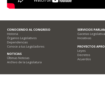
CONOCIENDO AL CONGRESO
SERVICIOS PARLA
Historia
Gacetas Legislativ
Órganos Legislativos
Iniciativas
Dependencias
Conoce a tus Legisladores
PROYECTOS APR
Leyes
NOTICIAS
Decretos
Últimas Noticias
Acuerdos
Archivo de la Legislatura
Poder Legislativo del Estado de Querétaro - Av. Fray Luis de León #2920, Co