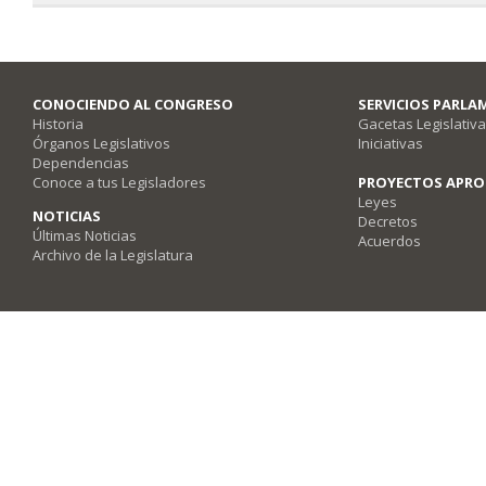
CONOCIENDO AL CONGRESO
SERVICIOS PARLA
Historia
Gacetas Legislativ
Órganos Legislativos
Iniciativas
Dependencias
Conoce a tus Legisladores
PROYECTOS APR
Leyes
NOTICIAS
Decretos
Últimas Noticias
Acuerdos
Archivo de la Legislatura
Poder Legislativo del Estado de Querétaro - Av. Fray Luis de León #2920, Co