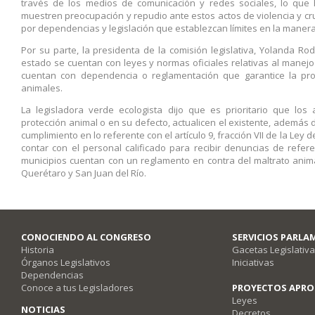
través de los medios de comunicación y redes sociales, lo qu
muestren preocupación y repudio ante estos actos de violencia y c
por dependencias y legislación que establezcan límites en la manera
Por su parte, la presidenta de la comisión legislativa, Yolanda R
estado se cuentan con leyes y normas oficiales relativas al manejo
cuentan con dependencia o reglamentación que garantice la prot
animales.
La legisladora verde ecologista dijo que es prioritario que l
protección animal o en su defecto, actualicen el existente, además
cumplimiento en lo referente con el artículo 9, fracción VII de la Le
contar con el personal calificado para recibir denuncias de refer
municipios cuentan con un reglamento en contra del maltrato anima
Querétaro y San Juan del Río.
CONOCIENDO AL CONGRESO
SERVICIOS PARLA
Historia
Gacetas Legislativ
Órganos Legislativos
Iniciativas
Dependencias
Conoce a tus Legisladores
PROYECTOS APR
Leyes
NOTICIAS
Decretos