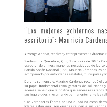
“Los mejores gobiernos nac
escritorio”: Mauricio Cárden
● “Vengo a servir, resolver y estar presente”: Cárdenas P
Santiago de Querétaro, Qro., 3 de junio de 2026.- Con 
escuchar de primera mano las necesidades de las colo
Partido Acción Nacional (PAN), Mauricio Cárdenas Pala
acompañado por autoridades estatales, municipales y líd
Durante su mensaje, Mauricio Cárdenas reconoció el trab
su papel fundamental como gestores de soluciones y 
además señaló que la política que genera resultados d
sus inquietudes y recorriendo permanentemente las call
“Los verdaderos líderes de una ciudad no están detrás
líderes están aquí: son quienes reúnen a sus vecino