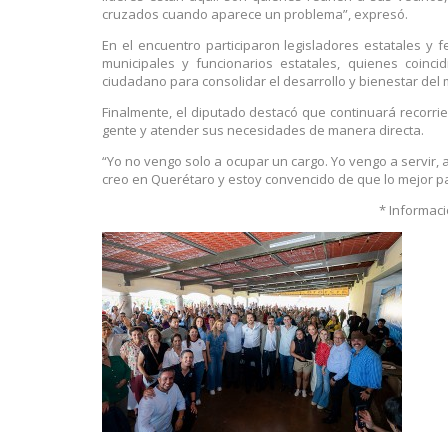
cruzados cuando aparece un problema”, expresó.
En el encuentro participaron legisladores estatales y
municipales y funcionarios estatales, quienes coinci
ciudadano para consolidar el desarrollo y bienestar del 
Finalmente, el diputado destacó que continuará recorr
gente y atender sus necesidades de manera directa.
“Yo no vengo solo a ocupar un cargo. Yo vengo a servir, 
creo en Querétaro y estoy convencido de que lo mejor pa
* Informaci