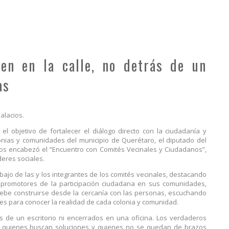
en en la calle, no detrás de un
as
alacios.
el objetivo de fortalecer el diálogo directo con la ciudadanía y
nias y comunidades del municipio de Querétaro, el diputado del
cios encabezó el “Encuentro con Comités Vecinales y Ciudadanos”,
eres sociales.
ajo de las y los integrantes de los comités vecinales, destacando
promotores de la participación ciudadana en sus comunidades,
ebe construirse desde la cercanía con las personas, escuchando
es para conocer la realidad de cada colonia y comunidad.
 de un escritorio ni encerrados en una oficina. Los verdaderos
s, quienes buscan soluciones y quienes no se quedan de brazos