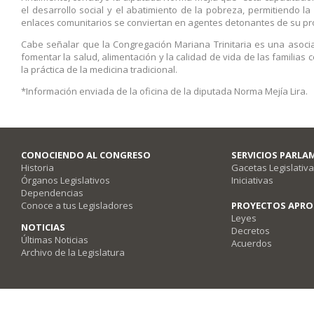
el desarrollo social y el abatimiento de la pobreza, permitiendo la
enlaces comunitarios se conviertan en agentes detonantes de su pro
Cabe señalar que la Congregación Mariana Trinitaria es una asociaci
fomentar la salud, alimentación y la calidad de vida de las familias 
la práctica de la medicina tradicional.
*Información enviada de la oficina de la diputada Norma Mejía Lira.
CONOCIENDO AL CONGRESO
SERVICIOS PARLA
Historia
Gacetas Legislativ
Órganos Legislativos
Iniciativas
Dependencias
Conoce a tus Legisladores
PROYECTOS APR
Leyes
NOTICIAS
Decretos
Últimas Noticias
Acuerdos
Archivo de la Legislatura
Poder Legislativo del Estado de Querétaro - Av. Fray Luis de León #2920, Co