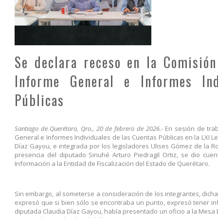
Se declara receso en la Comisión
Informe General e Informes Ind
Públicas
Santiago de Querétaro, Qro., 20 de febrero de 2026.-
En sesión de trab
General e Informes Individuales de las Cuentas Públicas en la LXI Le
Díaz Gayou, e integrada por los legisladores Ulises Gómez de la R
presencia del diputado Sinuhé Arturo Piedragil Ortiz, se dio cuen
Información a la Entidad de Fiscalización del Estado de Querétaro.
Sin embargo, al someterse a consideración de los integrantes, dich
expresó que si bien sólo se encontraba un punto, expresó tener inf
diputada Claudia Díaz Gayou, había presentado un oficio a la Mesa D