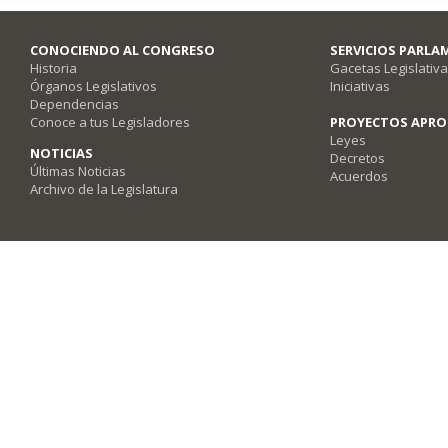
CONOCIENDO AL CONGRESO
SERVICIOS PARLA
Historia
Gacetas Legislativ
Órganos Legislativos
Iniciativas
Dependencias
Conoce a tus Legisladores
PROYECTOS APR
Leyes
NOTICIAS
Decretos
Últimas Noticias
Acuerdos
Archivo de la Legislatura
Poder Legislativo del Estado de Querétaro - Av. Fray Luis de León #2920, Co