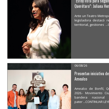
“Estoy lista para segui
Querétaro”: Juliana He
Ante un Teatro Metropo
legisladora destacó r
territorial, gestiones
06/08/26
Presentan iniciativa d
Amealco
Amealco de Bonfil, Q
2026.- Movimiento C
bandera nacional
pater ...CONTINUAR LE