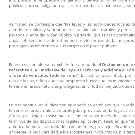
incorporará la perspectiva de género y derechos humanos en pl
públicos para su obligatoria aplicación en todas las instancias gube
Asimismo, se contempla que “las leyes y las autoridades locales 
atender, erradicar y sancionar en el ámbito administrativo y penal,
persona o ente del orden público o privado, que tengan por finalid
anular el ejercicio de derechos político-electorales de las mujer
prerrogativas inherentes a sus cargos en el poder público”.
En esta sesión plenaria también fue aprobado el
Dictamen de la 
referente a la “Iniciativa de Ley que reforma y adiciona el C
al uso de vehículos todo terreno”,
la cual fue presentada por la
uso de la voz, refirió que esta propuesta busca que los municipios r
terreno en áreas naturales protegidas, en virtud del perjuicio que e
En ese sentido, en el dictamen aprobado se establece que “queda p
terreno en áreas naturales protegidas previstas en la legislación
áreas que alojen ecosistemas o elementos naturales de especial
términos de las disposiciones legales aplicables”. También que “el
autorizado por las autoridades competentes, previa justificación,
ambiente, la biodiversidad, a los ecosistemas involucrados, ni a ter