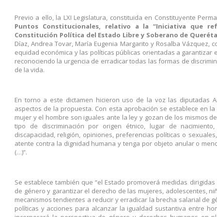
Previo a ello, la LXI Legislatura, constituida en Constituyente Perm
Puntos Constitucionales, relativo a la “Iniciativa que r
Constitución Política del Estado Libre y Soberano de Querét
Díaz, Andrea Tovar, María Eugenia Margarito y Rosalba Vázquez, co
equidad económica y las políticas públicas orientadas a garantizar e
reconociendo la urgencia de erradicar todas las formas de discrimi
de la vida.
En torno a este dictamen hicieron uso de la voz las diputadas 
aspectos de la propuesta. Con esta aprobación se establece en la C
mujer y el hombre son iguales ante la ley y gozan de los mismos d
tipo de discriminación por origen étnico, lugar de nacimiento, 
discapacidad, religión, opiniones, preferencias políticas o sexuales
atente contra la dignidad humana y tenga por objeto anular o meno
(…)”.
Se establece también que “el Estado promoverá medidas dirigidas a 
de género y garantizar el derecho de las mujeres, adolescentes, niña
mecanismos tendientes a reducir y erradicar la brecha salarial de 
políticas y acciones para alcanzar la igualdad sustantiva entre h