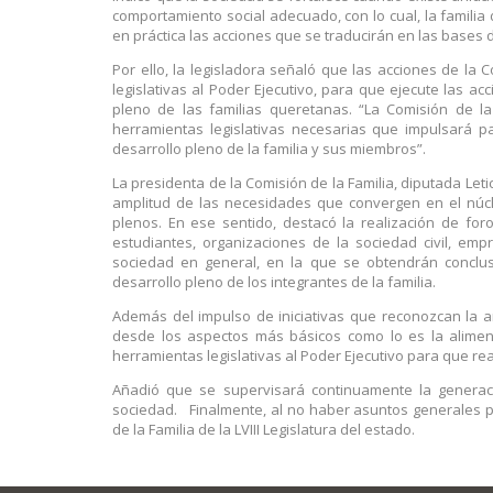
comportamiento social adecuado, con lo cual, la famili
en práctica las acciones que se traducirán en las bases d
Por ello, la legisladora señaló que las acciones de la
legislativas al Poder Ejecutivo, para que ejecute las a
pleno de las familias queretanas. “La Comisión de la
herramientas legislativas necesarias que impulsará pa
desarrollo pleno de la familia y sus miembros”.
La presidenta de la Comisión de la Familia, diputada Let
amplitud de las necesidades que convergen en el núcl
plenos. En ese sentido, destacó la realización de for
estudiantes, organizaciones de la sociedad civil, empr
sociedad en general, en la que se obtendrán conclus
desarrollo pleno de los integrantes de la familia.
Además del impulso de iniciativas que reconozcan la a
desde los aspectos más básicos como lo es la alimenta
herramientas legislativas al Poder Ejecutivo para que rea
Añadió que se supervisará continuamente la generaci
sociedad. Finalmente, al no haber asuntos generales por
de la Familia de la LVIII Legislatura del estado.