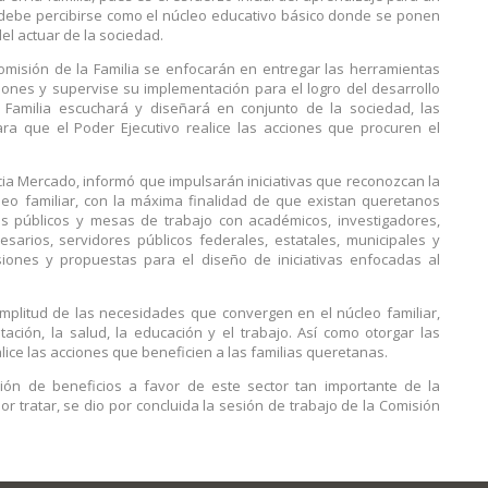
a debe percibirse como el núcleo educativo básico donde se ponen
el actuar de la sociedad.
 Comisión de la Familia se enfocarán en entregar las herramientas
cciones y supervise su implementación para el logro del desarrollo
 Familia escuchará y diseñará en conjunto de la sociedad, las
ra que el Poder Ejecutivo realice las acciones que procuren el
icia Mercado, informó que impulsarán iniciativas que reconozcan la
eo familiar, con la máxima finalidad de que existan queretanos
os públicos y mesas de trabajo con académicos, investigadores,
esarios, servidores públicos federales, estatales, municipales y
iones y propuestas para el diseño de iniciativas enfocadas al
mplitud de las necesidades que convergen en el núcleo familiar,
ción, la salud, la educación y el trabajo. Así como otorgar las
lice las acciones que beneficien a las familias queretanas.
ón de beneficios a favor de este sector tan importante de la
 tratar, se dio por concluida la sesión de trabajo de la Comisión