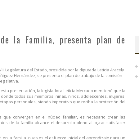
de la Familia, presenta plan de
III Legislatura del Estado, presidida por la diputada Leticia Aracely
Íñiguez Hernández, se presentó el plan de trabajo de la comisión
legislativa.
esta presentación, la legisladora Leticia Mercado mencionó que la
ar donde todos sus miembros, niñas, niños, adolescentes, mujeres,
etapas personales, siendo imperativo que reciba la protección del
s que convergen en el núcleo familiar, es necesario crear las
es de la familia alcance el desarrollo pleno al lograr satisfacer
 en la familia, pues es el esfuerzo inicial del aprendizaje para un